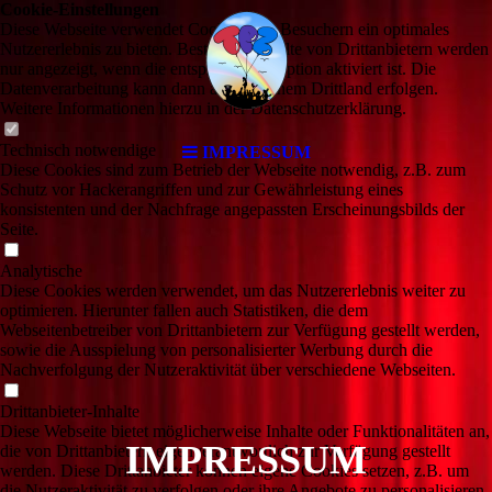
Cookie-Einstellungen
Diese Webseite verwendet Cookies, um Besuchern ein optimales
Nutzererlebnis zu bieten. Bestimmte Inhalte von Drittanbietern werden
nur angezeigt, wenn die entsprechende Option aktiviert ist. Die
Datenverarbeitung kann dann auch in einem Drittland erfolgen.
Weitere Informationen hierzu in der Datenschutzerklärung.
Technisch notwendige
IMPRESSUM
Diese Cookies sind zum Betrieb der Webseite notwendig, z.B. zum
Schutz vor Hackerangriffen und zur Gewährleistung eines
konsistenten und der Nachfrage angepassten Erscheinungsbilds der
Seite.
Analytische
Diese Cookies werden verwendet, um das Nutzererlebnis weiter zu
optimieren. Hierunter fallen auch Statistiken, die dem
Webseitenbetreiber von Drittanbietern zur Verfügung gestellt werden,
sowie die Ausspielung von personalisierter Werbung durch die
Nachverfolgung der Nutzeraktivität über verschiedene Webseiten.
Drittanbieter-Inhalte
Diese Webseite bietet möglicherweise Inhalte oder Funktionalitäten an,
IMPRESSUM
die von Drittanbietern eigenverantwortlich zur Verfügung gestellt
werden. Diese Drittanbieter können eigene Cookies setzen, z.B. um
die Nutzeraktivität zu verfolgen oder ihre Angebote zu personalisieren