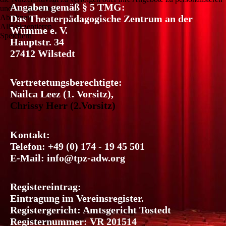
Angaben gemäß § 5 TMG:
und zu optimieren.
Ablehnen
Das Theaterpädagogische Zentrum an der
Alle akzeptieren
Wümme e. V.
Speichern
Hauptstr. 34
27412 Wilstedt
Vertretetungsberechtigte
:
Nailca Leez (1. Vorsitz),
Chrissy Herr (2.Vorsitz)
Kontakt:
Telefon: +49 (0) 174 - 19 45 501
E-Mail: info@tpz-adw.org
Registereintrag:
Eintragung im Vereinsregister.
Registergericht: Amtsgericht Tostedt
Registernummer: VR 201514